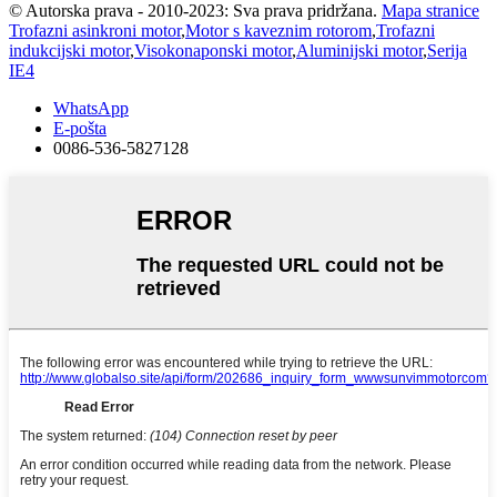
© Autorska prava - 2010-2023: Sva prava pridržana.
Mapa stranice
Trofazni asinkroni motor
,
Motor s kaveznim rotorom
,
Trofazni
indukcijski motor
,
Visokonaponski motor
,
Aluminijski motor
,
Serija
IE4
WhatsApp
E-pošta
0086-536-5827128