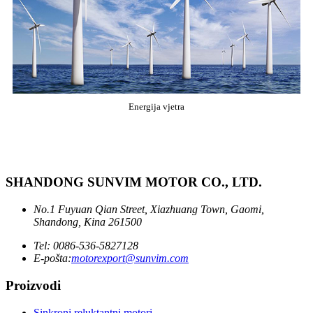
Energija vjetra
SHANDONG SUNVIM MOTOR CO., LTD.
No.1 Fuyuan Qian Street, Xiazhuang Town, Gaomi,
Shandong, Kina 261500
Tel: 0086-536-5827128
E-pošta:
motorexport@sunvim.com
Proizvodi
Sinkroni reluktantni motori