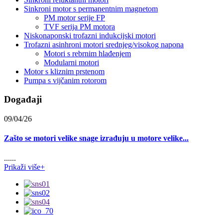
Sinkroni motor s permanentnim magnetom
PM motor serije FP
TVF serija PM motora
Niskonaponski trofazni indukcijski motori
Trofazni asinhroni motori srednjeg/visokog napona
Motori s rebrnim hlađenjem
Modularni motori
Motor s kliznim prstenom
Pumpa s vijčanim rotorom
Događaji
09/04/26
Zašto se motori velike snage izrađuju u motore velike...
......
Prikaži više+