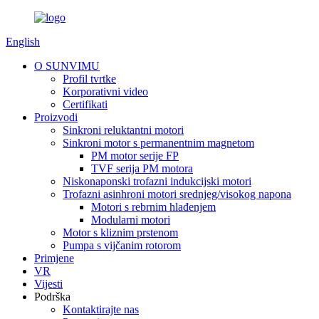
English
O SUNVIMU
Profil tvrtke
Korporativni video
Certifikati
Proizvodi
Sinkroni reluktantni motori
Sinkroni motor s permanentnim magnetom
PM motor serije FP
TVF serija PM motora
Niskonaponski trofazni indukcijski motori
Trofazni asinhroni motori srednjeg/visokog napona
Motori s rebrnim hlađenjem
Modularni motori
Motor s kliznim prstenom
Pumpa s vijčanim rotorom
Primjene
VR
Vijesti
Podrška
Kontaktirajte nas