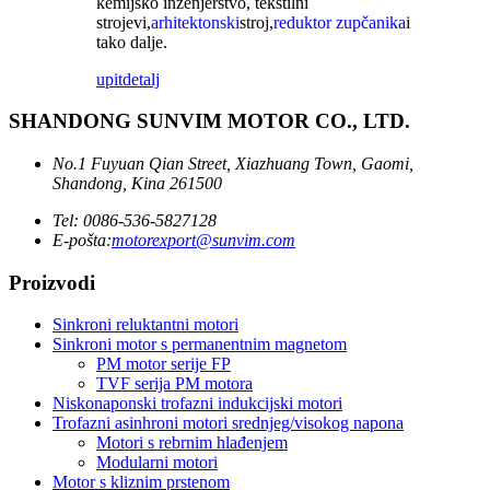
kemijsko inženjerstvo, tekstilni
strojevi,
arhitektonski
stroj,
reduktor zupčanika
i
tako dalje.
upit
detalj
SHANDONG SUNVIM MOTOR CO., LTD.
No.1 Fuyuan Qian Street, Xiazhuang Town, Gaomi,
Shandong, Kina 261500
Tel: 0086-536-5827128
E-pošta:
motorexport@sunvim.com
Proizvodi
Sinkroni reluktantni motori
Sinkroni motor s permanentnim magnetom
PM motor serije FP
TVF serija PM motora
Niskonaponski trofazni indukcijski motori
Trofazni asinhroni motori srednjeg/visokog napona
Motori s rebrnim hlađenjem
Modularni motori
Motor s kliznim prstenom