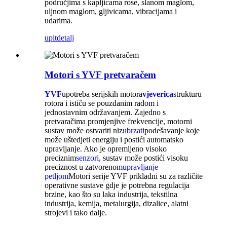
područjima s kapljicama rose, slanom maglom,
uljnom maglom, gljivicama, vibracijama i
udarima.
upit
detalj
Motori s YVF pretvaračem
YVF
upotreba serijskih motora
vjeverica
strukturu
rotora i ističu se pouzdanim radom i
jednostavnim održavanjem. Zajedno s
pretvaračima promjenjive frekvencije, motorni
sustav može ostvariti niz
ubrzati
podešavanje koje
može uštedjeti energiju i postići automatsko
upravljanje. Ako je opremljeno visoko
preciznim
senzori
, sustav može postići visoku
preciznost u zatvorenom
upravljanje
petljom
Motori serije YVF prikladni su za različite
operativne sustave gdje je potrebna regulacija
brzine, kao što su laka industrija, tekstilna
industrija, kemija, metalurgija, dizalice, alatni
strojevi i tako dalje.