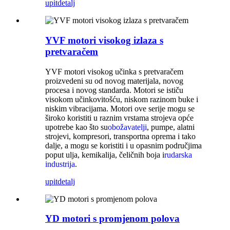
upit
detalj
YVF motori visokog izlaza s
pretvaračem
YVF motori visokog učinka s pretvaračem
proizvedeni su od novog materijala, novog
procesa i novog standarda. Motori se ističu
visokom učinkovitošću, niskom razinom buke i
niskim vibracijama. Motori ove serije mogu se
široko koristiti u raznim vrstama strojeva opće
upotrebe kao što su
obožavatelji
, pumpe, alatni
strojevi, kompresori, transportna oprema i tako
dalje, a mogu se koristiti i u opasnim područjima
poput ulja, kemikalija, čeličnih boja i
rudarska
industrija
.
upit
detalj
YD motori s promjenom polova