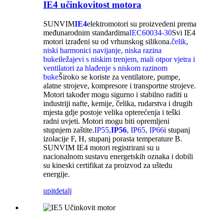
IE4 učinkovitost motora
SUNVIM
IE4
elektromotori su proizvedeni prema
međunarodnim standardima
IEC60034-30
Svi IE4
motori izrađeni su od vrhunskog silikona.
čelik
,
niski harmonici
navijanje
,
niska razina
buke
i
ležajevi s niskim trenjem, mali otpor vjetra i
ventilatori za hlađenje s niskom razinom
buke
Široko se koriste za ventilatore, pumpe,
alatne strojeve, kompresore i transportne strojeve.
Motori također mogu sigurno i stabilno raditi u
industriji nafte, kemije, čelika, rudarstva i drugih
mjesta gdje postoje velika opterećenja i teški
radni uvjeti. Motori mogu biti opremljeni
stupnjem zaštite.
IP55,
IP56
, IP65, IP66
i stupanj
izolacije F, H, stupanj porasta temperature B.
SUNVIM IE4 motori registrirani su u
nacionalnom sustavu energetskih oznaka i dobili
su kineski certifikat za proizvod za uštedu
energije.
upit
detalj