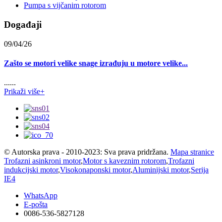
Pumpa s vijčanim rotorom
Događaji
09/04/26
Zašto se motori velike snage izrađuju u motore velike...
......
Prikaži više+
© Autorska prava - 2010-2023: Sva prava pridržana.
Mapa stranice
Trofazni asinkroni motor
,
Motor s kaveznim rotorom
,
Trofazni
indukcijski motor
,
Visokonaponski motor
,
Aluminijski motor
,
Serija
IE4
WhatsApp
E-pošta
0086-536-5827128