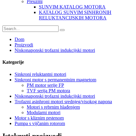
Preuzmi
SUNVIM KATALOG MOTORA
KATALOG SUNVIM SINHRONIH
RELUKTANCIJSKIH MOTORA
Dom
Proizvodi
Niskonaponski trofazni indukcijski motori
Kategorije
Sinkroni reluktantni motori
Sinkroni motor s permanentnim magnetom
PM motor serije FP
TVF serija PM motora
Niskonaponski trofazni indukcijski motori
Trofazni asinhroni motori srednjeg/visokog napona
Motori s rebrnim hlađenjem
Modularni motori
Motor s kliznim prstenom
Pumpa s vijčanim rotorom