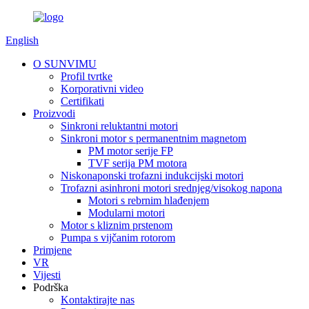
English
O SUNVIMU
Profil tvrtke
Korporativni video
Certifikati
Proizvodi
Sinkroni reluktantni motori
Sinkroni motor s permanentnim magnetom
PM motor serije FP
TVF serija PM motora
Niskonaponski trofazni indukcijski motori
Trofazni asinhroni motori srednjeg/visokog napona
Motori s rebrnim hlađenjem
Modularni motori
Motor s kliznim prstenom
Pumpa s vijčanim rotorom
Primjene
VR
Vijesti
Podrška
Kontaktirajte nas