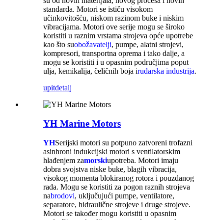
su od novih materijala, novog procesa i novih
standarda. Motori se ističu visokom
učinkovitošću, niskom razinom buke i niskim
vibracijama. Motori ove serije mogu se široko
koristiti u raznim vrstama strojeva opće upotrebe
kao što su
obožavatelji
, pumpe, alatni strojevi,
kompresori, transportna oprema i tako dalje, a
mogu se koristiti i u opasnim područjima poput
ulja, kemikalija, čeličnih boja i
rudarska industrija
.
upit
detalj
YH Marine Motors
YH
Serijski motori su potpuno zatvoreni trofazni
asinhroni indukcijski motori s ventilatorskim
hlađenjem za
morski
upotreba. Motori imaju
dobra svojstva niske buke, blagih vibracija,
visokog momenta blokiranog rotora i pouzdanog
rada. Mogu se koristiti za pogon raznih strojeva
na
brodovi
, uključujući pumpe, ventilatore,
separatore, hidraulične strojeve i druge strojeve.
Motori se također mogu koristiti u opasnim