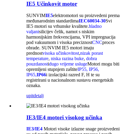
IE5 Učinkovit motor
SUNVIM
IE5
elektromotori su proizvedeni prema
međunarodnim standardima
IEC60034-30
Svi
IE5 motori su vrhunske kvalitete.
hladno
valjani
silicijev čelik, namot s niskim
harmonijskim frekvencijama, VPI impregnacija
pod vakuumom i visoka preciznost
CNC
proces
obrade. SUNVIM IE5 motori imaju
prednost
visoka učinkovitost
,
nizak porast
temperature
,
niska razina buke
,
dobra
pouzdanost
i
dugo vrijeme usluge
Motori mogu biti
opremljeni stupnjem zaštite
IP55, IP56,
IP65,
IP66
i izolacijski razred F, H te su
registrirani u nacionalnom sustavu energetskih
oznaka.
upit
detalj
IE3/IE4 motori visokog učinka
IE3/IE4
Motori visoke izlazne snage proizvedeni