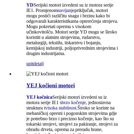
YD
Serijski motori izvedeni su iz motora serije
IE1. Promjenom
navijanje
priključak, motori
mogu postići različitu snagu i brzinu kako bi
odgovarali karakteristikama opterećenja strojeva.
Mogu pokretati opremu s visokom
učinkovitošću. Motori serije YD mogu se široko
koristiti u alatnim strojevima, rudarstvu,
metalurgiji, tekstilu, tiskarstvu i bojanju,
kemijskoj industriji, poljoprivrednim strojevima i
drugim industrijama.
upit
detalj
YEJ kočioni motori
YEJ kočnica
Serijski motori izvedeni su iz
motora serije IE1 s
brzo kočenje
, jednostavna
struktura i
visoka stabilnost.
Široko se koriste na
mehaničkoj opremi i pogonskim strojevima gdje
je potrebno brzo i precizno kočenje, kao što su
tokarski strojevi, strojevi za pakiranje, strojevi za
obradu drveta, oprema za preradu hrane,