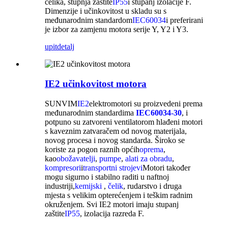
čelika, stupnja zaštite
IP55
i stupanj izolacije F.
Dimenzije i učinkovitost u skladu su s
međunarodnim standardom
IEC60034
i preferirani
je izbor za zamjenu motora serije Y, Y2 i Y3.
upit
detalj
IE2 učinkovitost motora
SUNVIM
IE2
elektromotori su proizvedeni prema
međunarodnim standardima
IEC60034-30
, i
potpuno su zatvoreni ventilatorom hlađeni motori
s kaveznim zatvaračem od novog materijala,
novog procesa i novog standarda. Široko se
koriste za pogon raznih općih
oprema
,
kao
obožavatelji
,
pumpe
,
alati za obradu
,
kompresori
i
transportni strojevi
Motori također
mogu sigurno i stabilno raditi u naftnoj
industriji,
kemijski
,
čelik
, rudarstvo i druga
mjesta s velikim opterećenjem i teškim radnim
okruženjem. Svi IE2 motori imaju stupanj
zaštite
IP55
, izolacija razreda F.