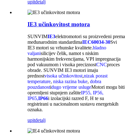
upit
detalj
IE3 učinkovitost motora
SUNVIM
IE3
elektromotori su proizvedeni prema
međunarodnim standardima
IEC60034-30
Svi
IE3 motori su vrhunske kvalitete.
hladno
valjani
silicijev čelik, namot s niskim
harmonijskim frekvencijama, VPI impregnacija
pod vakuumom i visoka preciznost
CNC
proces
obrade. SUNVIM IE3 motori imaju
prednost
visoka učinkovitost
,
nizak porast
temperature
,
niska razina buke
,
dobra
pouzdanost
i
dugo vrijeme usluge
Motori mogu biti
opremljeni stupnjem zaštite
IP55, IP56,
IP65,
IP66
i izolacijski razred F, H te su
registrirani u nacionalnom sustavu energetskih
oznaka.
upit
detalj