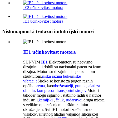
IE2 učinkovitost motora
IE1 učinkovitost motora
Niskonaponski trofazni indukcijski motori
IE1 učinkovitost motora
SUNVIM
IE1
Elektromotori su neovisno
dizajnirani i dobili su nacionalni patent za izum
dizajna. Motori su dizajnirani s pouzdanom
strukturom,
niska razina buke
i
niske
vibracije
Široko se koriste za pogon raznih
općih
oprema
, kao
obožavatelji
,
pumpe
,
alati za
obradu
,
kompresori
i
transportni strojevi
Motori
također mogu sigurno i stabilno raditi u naftnoj
industriji,
kemijski
,
čelik
,
rudarstvo
i druga mjesta
s velikim opterećenjem i teškim radnim
okruženjem. Svi IE1 motori izrađeni su od
visokokvalitetnog hladno valjanog silicijskog